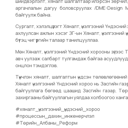
шийдвэрлэлт, хяналт шалгалтаар илэрсэн зөрчил, 
аргачлалын дагуу боловсруулах /DME-Design Mon
байгуулж байна.
Сургалт, хэлэлцүүлэгт Хяналт, үнэлгээний Үндэсн
ахлуулсан ажлын хэсэг ЗГ-ын Хяналт, үнэлгээний ү
бүтэц чиг үүргийн талаар танилцууллаа.
Мөн Хяналт, үнэлгээний Үндэсний хорооны зүгээс 
авч уулзаж салбарт тулгамдаж байгаа асуудлууды
онцлон тэмдэглэв.
Түүнчлэн хяналт, шалгалтын үндсэн төлөвлөгөөний
Хяналт үнэлгээний Үндэсний хороо нь Засгийн га
байгууллага бөгөөд цаашид Засгийн газар, Төр
захиргааны байгууллагын уялдаа холбоогоо ханга
#хяналт_үнэлгээний_үндэсний_хороо
#процессын_дахин_инженерчлэл
#Төрийн_Албаны_Реформ