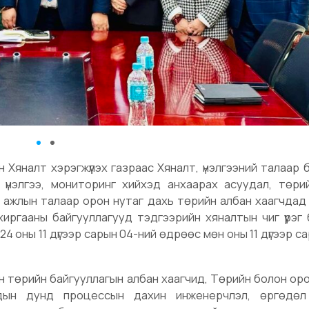
ын Хяналт хэрэгжүүлэх газраас Хяналт, үнэлгээний талаар
 үнэлгээ, мониторинг хийхэд анхаарах асуудал, төри
эх ажлын талаар орон нутаг дахь төрийн албан хаагчда
хиргааны байгууллагууд тэдгээрийн хяналтын чиг үүрэг 
4 оны 11 дүгээр сарын 04-ний өдрөөс мөн оны 11 дүгээр с
йн төрийн байгууллагын албан хаагчид, Төрийн болон ор
удын дунд процессын дахин инженерчлэл, өргөдөл