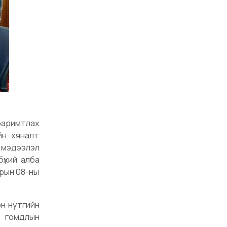
 баримтлах
йн хяналт
д мэдээлэл
бүхий алба
арын 08-ны
он нутгийн
 гомдлын