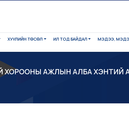
ХУУЛИЙН ТӨСӨЛ
ИЛ ТОД БАЙДАЛ
МЭДЭЭ, МЭД
НИЙ ХОРООНЫ АЖЛЫН АЛБА ХЭНТИЙ