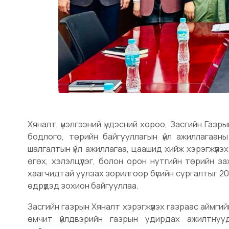
Хяналт, үнэлгээний үндэсний хороо, Засгийн Газр
бодлого, төрийн байгууллагын үйл ажиллагааны
шалгалтын үйл ажиллагаа, цаашид хийж хэрэгжүүл
өгөх, хэлэлцүүлэг, болон орон нутгийн төрийн за
хаагчидтай уулзах зорилгоор бүсийн сургалтыг 202
өдрүүдэд зохион байгууллаа.
Засгийн газрын Хяналт хэрэгжүүлэх газраас аймги
өмчит үйлдвэрийн газрын удирдах ажилтну