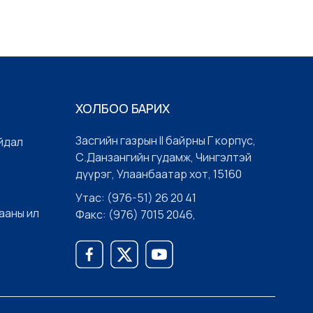
ХОЛБОО БАРИХ
Засгийн газрын II байрны Г корпус,
йдал
С.Данзангийн гудамж, Чингэлтэй
дүүрэг, Улаанбаатар хот, 15160
Утас: (976-51) 26 20 41
ааны ил
Факс: (976) 7015 2046,