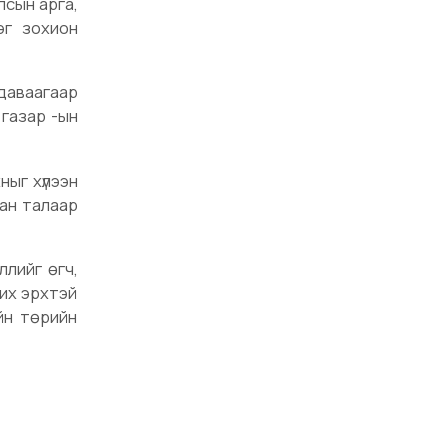
лсын арга,
эг зохион
мдаваагаар
 газар -ын
ныг хүлээн
сан талаар
ллийг өгч,
вих эрхтэй
йн төрийн