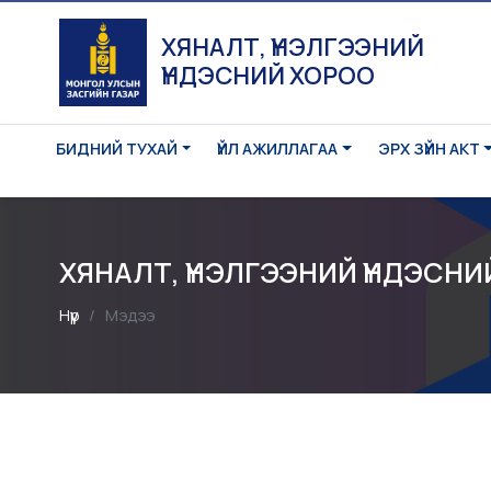
ХЯНАЛТ, ҮНЭЛГЭЭНИЙ
ҮНДЭСНИЙ ХОРОО
БИДНИЙ ТУХАЙ
ҮЙЛ АЖИЛЛАГАА
ЭРХ ЗҮЙН АКТ
ХЯНАЛТ, ҮНЭЛГЭЭНИЙ ҮНДЭС
Нүүр
Мэдээ