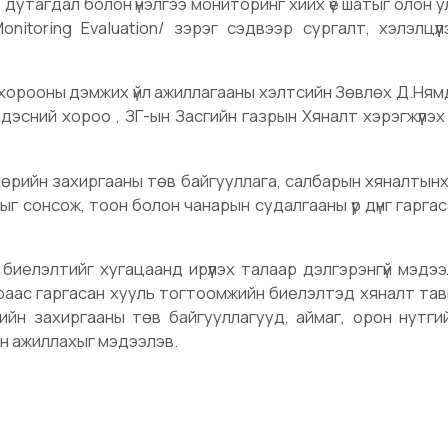
дутагдал болон үнэлгээ мониторинг хийх үе шатыг олон у
itoring Evaluation/ зэрэг сэдвээр сургалт, хэлэлцүүл
ий хорооны дэмжих үйл ажиллагааны хэлтсийн Зөвлөх Д.Ня
ндэсний хороо , ЗГ-ын Засгийн газрын Хяналт хэрэгжүүлэх
Төрийн захиргааны төв байгууллага, салбарын хяналтынх
г сонсож, тоон болон чанарын судалгааны үр дүнг гарга
 биелэлтийг хугацаанд ирүүлэх талаар дэлгэрэнгүй мэдээ
зраас гаргасан хууль тогтоомжийн биелэлтэд хяналт та
ийн захиргааны төв байгууллагууд, аймаг, орон нутги
н ажиллахыг мэдээлэв.