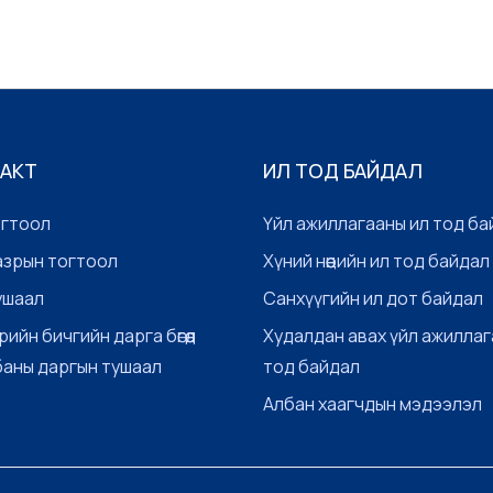
 АКТ
ИЛ ТОД БАЙДАЛ
огтоол
Үйл ажиллагааны ил тод ба
азрын тогтоол
Хүний нөөцийн ил тод байдал
ушаал
Санхүүгийн ил дот байдал
рийн бичгийн дарга бөгөөд
Худалдан авах үйл ажиллаг
баны даргын тушаал
тод байдал
Албан хаагчдын мэдээлэл