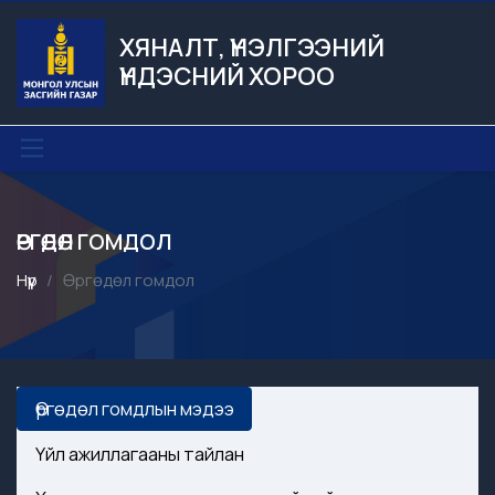
ХЯНАЛТ, ҮНЭЛГЭЭНИЙ
ҮНДЭСНИЙ ХОРОО
ӨРГӨДӨЛ ГОМДОЛ
Нүүр
Өргөдөл гомдол
Өргөдөл гомдлын мэдээ
Үйл ажиллагааны тайлан