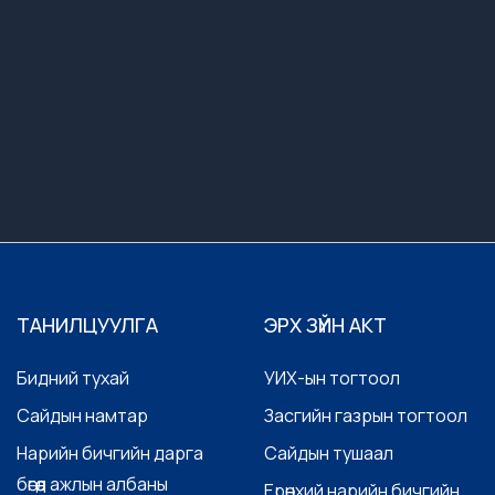
ТАНИЛЦУУЛГА
ЭРХ ЗҮЙН АКТ
Бидний тухай
УИХ-ын тогтоол
Сайдын намтар
Засгийн газрын тогтоол
Нарийн бичгийн дарга
Сайдын тушаал
бөгөөд ажлын албаны
Ерөнхий нарийн бичгийн