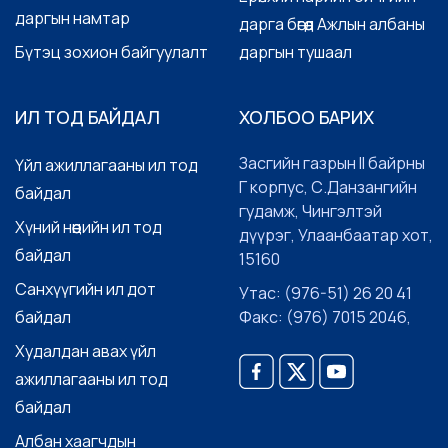
даргын намтар
дарга бөгөөд Ажлын албаны
Бүтэц зохион байгуулалт
даргын тушаал
ИЛ ТОД БАЙДАЛ
ХОЛБОО БАРИХ
Засгийн газрын II байрны
Үйл ажиллагааны ил тод
Г корпус, С.Данзангийн
байдал
гудамж, Чингэлтэй
Хүний нөөцийн ил тод
дүүрэг, Улаанбаатар хот,
байдал
15160
Санхүүгийн ил дот
Утас: (976-51) 26 20 41
байдал
Факс: (976) 7015 2046,
Худалдан авах үйл
ажиллагааны ил тод
байдал
Албан хаагчдын