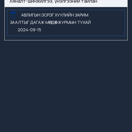
Хяналт-шинжилгээ, үнэлгээний тайлан
АВЛИГЫН ЭСРЭГ ХУУЛИЙН ЗАРИМ
ЗААЛТЫГ ДАГАЖ МӨРДӨХ ЖУРМЫН ТУХАЙ
2024-09-15