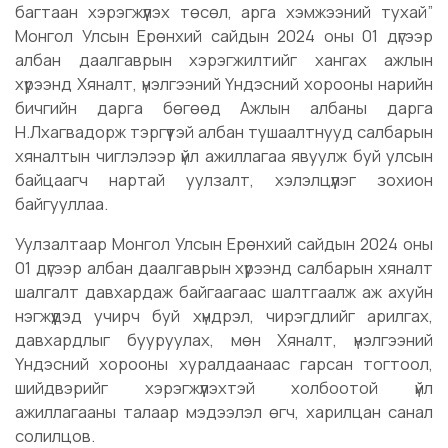
багтаан хэрэгжүүлэх төсөл, арга хэмжээний тухай”
Монгол Улсын Ерөнхий сайдын 2024 оны 01 дүгээр
албан даалгаврын хэрэгжилтийг хангах ажлын
хүрээнд Хяналт, үнэлгээний Үндэсний хорооны нарийн
бичгийн дарга бөгөөд Ажлын албаны дарга
Н.Лхагвадорж тэргүүтэй албан тушаалтнууд салбарын
хяналтын чиглэлээр үйл ажиллагаа явуулж буй улсын
байцаагч нартай уулзалт, хэлэлцүүлэг зохион
байгууллаа.
Уулзалтаар Монгол Улсын Ерөнхий сайдын 2024 оны
01 дүгээр албан даалгаврын хүрээнд салбарын хяналт
шалгалт давхардаж байгаагаас шалтгаалж аж ахуйн
нэгжүүдэд учирч буй хүндрэл, чирэгдлийг арилгах,
давхардлыг бууруулах, мөн Хяналт, үнэлгээний
Үндэсний хорооны хуралдаанаас гарсан тогтоол,
шийдвэрийг хэрэгжүүлэхтэй холбоотой үйл
ажиллагааны талаар мэдээлэл өгч, харилцан санал
солилцов.