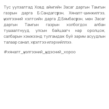
Тус уулзалтад Ховд аймгийн Засаг даргын Тамгын
газрын дарга Б.Сандагсүрэн, Хяналт-шинжилгээ,
үнэлгээний хэлтсийн дарга Д.Бямбасүрэн, мөн Засаг
даргын Тамгын газрын холбогдох албан
тушаалтнууд, улсын байцаагч нар оролцож,
салбарын хэмжээнд тулгамдаж буй зарим асуудлын
талаар санал, хүсэлтээ илэрхийллээ.
#хяналт_үнэлгээний_үндэсний_хороо