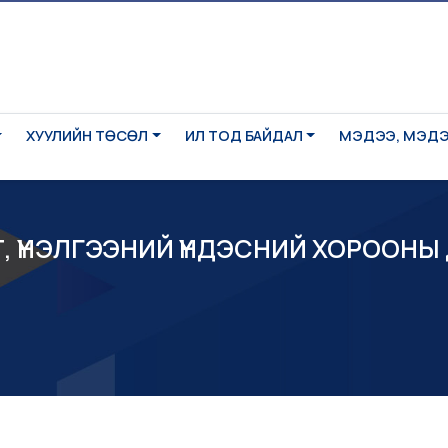
ХУУЛИЙН ТӨСӨЛ
ИЛ ТОД БАЙДАЛ
МЭДЭЭ, МЭД
, ҮНЭЛГЭЭНИЙ ҮНДЭСНИЙ ХОРООНЫ