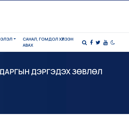
ЭЭЛЭЛ
САНАЛ, ГОМДОЛ ХҮЛЭЭН
АВАХ
 ДАРГЫН ДЭРГЭДЭХ ЗӨВЛӨЛ