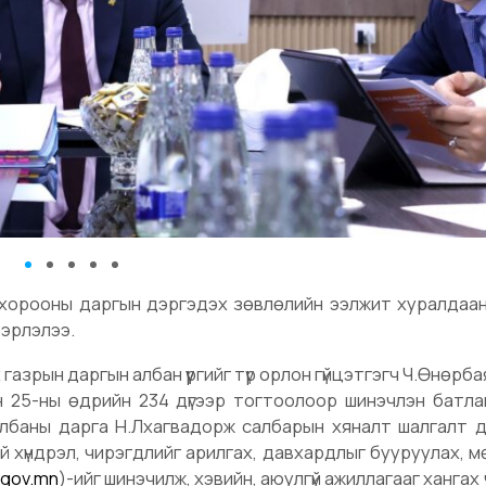
ий хорооны даргын дэргэдэх зөвлөлийн ээлжит хуралдаа
вэрлэлээ.
газрын даргын албан үүргийг түр орлон гүйцэтгэгч Ч.Өнөрб
н 25-ны өдрийн 234 дүгээр тогтоолоор шинэчлэн батла
 албаны дарга Н.Лхагвадорж салбарын хяналт шалгалт 
уй хүндрэл, чирэгдлийг арилгах, давхардлыг бууруулах, м
.gov.mn
)-ийг шинэчилж, хэвийн, аюулгүй ажиллагааг хангах