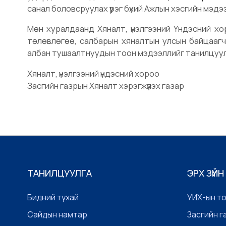
санал боловсруулах үүрэг бүхий Ажлын хэсгийн мэдэ
Мөн хуралдаанд Хяналт, үнэлгээний Үндэсний хо
төлөвлөгөө, салбарын хяналтын улсын байцаагч
албан тушаалтнуудын тоон мэдээллийг танилцуул
Хяналт, үнэлгээний үндэсний хороо
Засгийн газрын Хяналт хэрэгжүүлэх газар
ТАНИЛЦУУЛГА
ЭРХ ЗҮЙН
Бидний тухай
УИХ-ын т
Сайдын намтар
Засгийн г