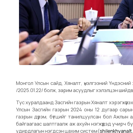
Монгол Улсын сайд, Хяналт, үнэлгээний Үндэсн
/2025.01.22/ болж, зарим асуудлыг хэлэлцэн шийд
Тус хуралдаанд Засгийн газрын Хяналт хэрэгжүүлэх 
Улсын Засгийн газрын 2024 оны 12 дугаар сары
газрын дүрэм, бүтцийг танилцуулсан бол Ажлын
байгаагаас шалтгаалж аж ахуйн нэгжүүдэд учирч б
удирдлагын нэгдсэн цахим систем(
shilenkhyanalt