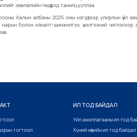
эллийг зөвлөлийн гишүүдэд танилцууллаа.
рооны Ажлын албаны 2025 оны нэгдүгээр улирлын үйл аж
 нарын болон хяналт-шинжилгээ, үнэлгээний чиглэлээр 
ав.
 АКТ
ИЛ ТОД БАЙДАЛ
огтоол
Үйл ажиллагааны ил тод ба
азрын тогтоол
Хүний нөөцийн ил тод байдал