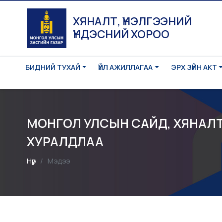
ХЯНАЛТ, ҮНЭЛГЭЭНИЙ
ҮНДЭСНИЙ ХОРОО
БИДНИЙ ТУХАЙ
ҮЙЛ АЖИЛЛАГАА
ЭРХ ЗҮЙН АКТ
МОНГОЛ УЛСЫН САЙД, ХЯНАЛТ
ХУРАЛДЛАА
Нүүр
Мэдээ