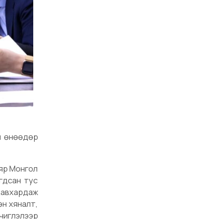
н өнөөдөр
аяр Монгол
гдсан тус
давхардаж
өн хяналт,
 чиглэлээр