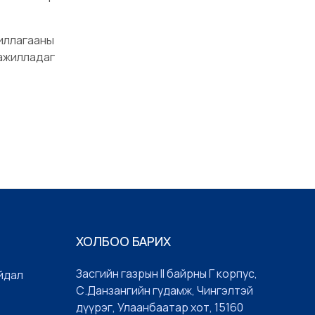
иллагааны
ажилладаг
ХОЛБОО БАРИХ
Засгийн газрын II байрны Г корпус,
йдал
С.Данзангийн гудамж, Чингэлтэй
дүүрэг, Улаанбаатар хот, 15160