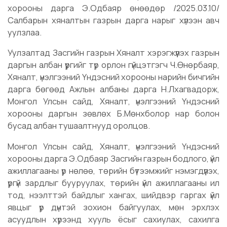
хорооны дарга Э.Одбаяр өнөөдөр /2025.03.10/
Салбарын хяналтын газрын дарга нарыг хүлээн авч
уулзлаа.
Уулзалтад Засгийн газрын Хяналт хэрэгжүүлэх газрын
даргын албан үүргийг түр орлон гүйцэтгэгч Ч.Өнөрбаяр,
Хяналт, үнэлгээний Үндэсний хорооны нарийн бичгийн
дарга бөгөөд Ажлын албаны дарга Н.Лхагвадорж,
Монгол Улсын сайд, Хяналт, үнэлгээний Үндэсний
хорооны даргын зөвлөх Б.Мөнхболор нар болон
бусад албан тушаалтнууд оролцов.
Монгол Улсын сайд, Хяналт, үнэлгээний Үндэсний
хорооны дарга Э.Одбаяр Засгийн газрын бодлого, үйл
ажиллагааны үр нөлөө, төрийн бүтээмжийг нэмэгдүүлэх,
үргүй зардлыг бууруулах, төрийн үйл ажиллагааны ил
тод, нээлттэй байдлыг хангах, шийдвэр гаргах үйл
явцыг үр дүнтэй зохион байгуулах, мөн эрхлэх
асуудлын хүрээнд хууль ёсыг сахиулах, сахилга