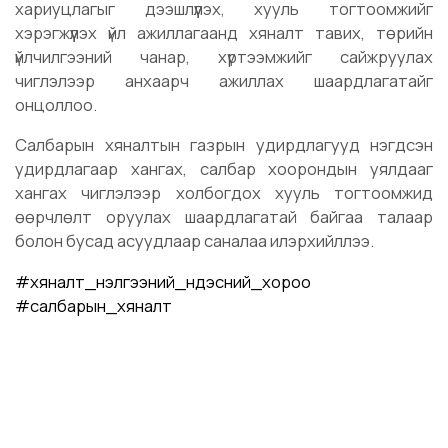
хариуцлагыг дээшлүүлэх, хууль тогтоомжийг
хэрэгжүүлэх үйл ажиллагаанд хяналт тавих, төрийн
үйлчилгээний чанар, хүртээмжийг сайжруулах
чиглэлээр анхаарч ажиллах шаардлагатайг
онцоллоо.
Салбарын хяналтын газрын удирдлагууд нэгдсэн
удирдлагаар хангах, салбар хоорондын уялдааг
хангах чиглэлээр холбогдох хууль тогтоомжид
өөрчлөлт оруулах шаардлагатай байгаа талаар
болон бусад асуудлаар саналаа илэрхийллээ.
#хяналт_үнэлгээний_үндэсний_хороо
#салбарын_хяналт