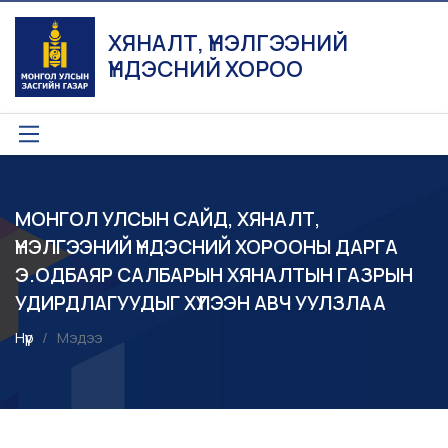
ХЯНАЛТ, ҮНЭЛГЭЭНИЙ
ҮНДЭСНИЙ ХОРОО
МОНГОЛ УЛСЫН САЙД, ХЯНАЛТ,
ҮНЭЛГЭЭНИЙ ҮНДЭСНИЙ ХОРООНЫ ДАРГА
Э.ОДБАЯР САЛБАРЫН ХЯНАЛТЫН ГАЗРЫН
УДИРДЛАГУУДЫГ ХҮЛЭЭН АВЧ УУЛЗЛАА
Нүүр
Мэдээ