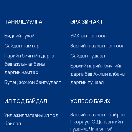
ТАНИЛЦУУЛГА
ЭРХ ЗҮЙН АКТ
Бидний тухай
УИХ-ын тогтоол
Сайдын намтар
Засгийн газрын тогтоол
Нарийн бичгийн дарга
Сайдын тушаал
бөгөөд ажлын албаны
Ерөнхий нарийн бичгийн
даргын намтар
дарга бөгөөд Ажлын албаны
Бүтэц зохион байгуулалт
даргын тушаал
ИЛ ТОД БАЙДАЛ
ХОЛБОО БАРИХ
Засгийн газрын II байрны
Үйл ажиллагааны ил тод
Г корпус, С.Данзангийн
байдал
гудамж, Чингэлтэй