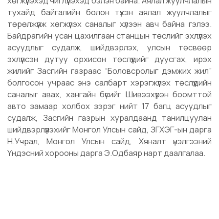
хөгжүүлэхэд чиглүүлэхэд бэлэн байна. Аялал жуулчлалын
тухайд байгалийн болон түүхэн аялал жуулчлалыг
төрөлжүүлж хөгжүүлэх саналыг хүлээн авч байна гэлээ.
Байдрагийн усан цахилгаан станцын төслийг эхлүүлэх
асуудлыг судалж, шийдвэрлэх, улсын төсвөөр
эхлүүлсэн дутуу орхисон төслүүдийг дуусгах, ирэх
жилийг Засгийн газраас “Боловсролыг дэмжих жил”
болгосон учраас энэ салбарт хэрэгжүүлэх төслүүдийн
саналыг авах, хангайн бүсийг Шивээхүрэн боомттой
авто замаар холбох зэрэг нийт 17 багц асуудлыг
судалж, Засгийн газрын хуралдаанд танилцуулан
шийдвэрлүүлэхийг Монгол Улсын сайд, ЗГХЭГ-ын дарга
Н.Учрал, Монгол Улсын сайд, Хяналт үнэлгээний
Үндэсний хорооны дарга Э.Одбаяр нарт даалгалаа.