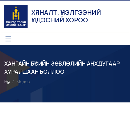
ХЯНАЛТ, ҮНЭЛГЭЭНИЙ
ҮНДЭСНИЙ ХОРОО
ХАНГАЙН БҮСИЙН ЗӨВЛӨЛИЙН АНХДУГААР
ХУРАЛДААН БОЛЛОО
Нүүр
Мэдээ