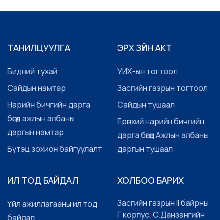
ТАНИЛЦУУЛГА
ЭРХ ЗҮЙН АКТ
Бидний тухай
УИХ-ын тогтоол
Сайдын намтар
Засгийн газрын тогтоол
Нарийн бичгийн дарга
Сайдын тушаал
бөгөөд ажлын албаны
Ерөнхий нарийн бичгийн
даргын намтар
дарга бөгөөд Ажлын албаны
Бүтэц зохион байгуулалт
даргын тушаал
ИЛ ТОД БАЙДАЛ
ХОЛБОО БАРИХ
Засгийн газрын II байрны
Үйл ажиллагааны ил тод
Г корпус, С.Данзангийн
байдал