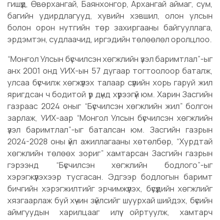
гишүүд, Өвөрхангай, Баянхонгор, Архангай аймаг, сум,
багийн удирдлагууд, хувийн хэвшил, олон улсын
болон орон нутгийн төр захиргааны байгууллага,
эрдэмтэн, судлаачид, иргэдийн төлөөлөл оролцлоо.
“Монгол Улсын бүсчилсэн хөгжлийн үзэл баримтлал”-ыг
анх 2001 онд УИХ-ын 57 дугаар тогтоолоор баталж,
улсаа бүсчилж хөгжүүлэх талаар сүүлийн хорь гаруй жил
яригдсан ч бодитой үр дүнд хүрээгүй юм. Харин Засгийн
газраас 2024 оныг “Бүсчилсэн хөгжлийн жил” болгон
зарлаж, УИХ-аар “Монгол Улсын бүсчилсэн хөгжлийн
үзэл баримтлал”-ыг баталсан юм. Засгийн газрын
2024-2028 оны үйл ажиллагааны хөтөлбөр, “Хурдтай
хөгжлийн төлөөх зориг” хамтарсан Засгийн газрын
гэрээнд “Бүсчилсэн хөгжлийн бодлого”-ыг
хэрэгжүүлэхээр тусгасан. Эдгээр бодлогын баримт
бичгийн хэрэгжилтийг эрчимжүүлэх, бүсүүдийн хөгжлийг
хязгаарлаж буй хүчин зүйлсийг шуурхай шийдэх, бүсийн
аймгуудын харилцааг илүү ойртуулж, хамтарч