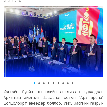
2025-04-14
Хангайн бүсийн зөвлөлийн анхдугаар хуралдаан
Архангай аймгийн Цэцэрлэг хотын “Ара арена”
цогцолборт өнөөдөр боллоо. УИХ, Засгийн газрын