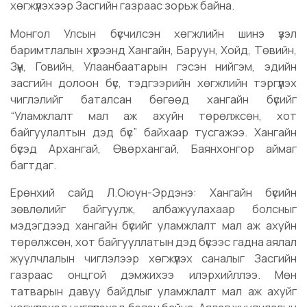
хөгжүүлэхээр Засгийн газраас зорьж байна.
Монгол Улсын бүсчилсэн хөгжлийн шинэ үзэл
баримтлалын хүрээнд Хангайн, Баруун, Хойд, Төвийн,
Зүүн, Говийн, Улаанбаатарын гэсэн нийгэм, эдийн
засгийн долоон бүс, тэдгээрийн хөгжлийн тэргүүлэх
чиглэлийг баталсан бөгөөд хангайн бүсийг
“Уламжлалт мал аж ахуйн төрөлжсөн, хот
байгуулалтын дэд бүс” байхаар тусгажээ. Хангайн
бүсэд Архангай, Өвөрхангай, Баянхонгор аймаг
багтдаг.
Ерөнхий сайд Л.Оюун-Эрдэнэ: Хангайн бүсийн
зөвлөлийг байгуулж, албажуулахаар болсныг
мэдэгдээд хангайн бүсийг уламжлалт мал аж ахуйн
төрөлжсөн, хот байгууллатын дэд бүсээс гадна аялал
жуулчлалын чиглэлээр хөгжүүлэх саналыг Засгийн
газраас онцгой дэмжихээ илэрхийллээ. Мөн
татварын давуу байдлыг уламжлалт мал аж ахуйг