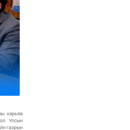
ны харьяа
гол Улсын
ийн газрын