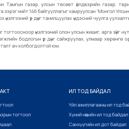
гын Тамгын газар, улсын төсөвт үйлдвэрийн газар, төр
ага зэрэг нийт 146 байгууллагыг хамруулсан “Монгол Улсы
х үнэлгээний үр дүнг танилцуулах үндэсний чуулга уулзал
 тогтоосноор үнэлгээний олон улсын жишиг, арга зүйг ну
өгжлийн бодлогын үр дүнг сайжруулах, улмаар хөрөнгө 
 талт ач холбогдолтой юм.
 АКТ
ИЛ ТОД БАЙДАЛ
огтоол
Үйл ажиллагааны ил тод ба
азрын тогтоол
Хүний нөөцийн ил тод байдал
ушаал
Санхүүгийн ил дот байдал