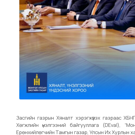
Засгийн газрын Хяналт хэрэгжүүлэх газраас ХБ
Хөгжлийн үнэлгээний байгууллага (DEval), “
Ерөнхийлөгчийн Тамгын газар, Улсын Их Хурлын х