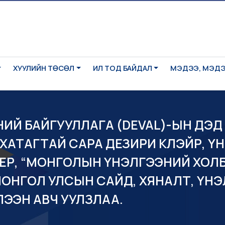
ХУУЛИЙН ТӨСӨЛ
ИЛ ТОД БАЙДАЛ
МЭДЭЭ, МЭД
ИЙ БАЙГУУЛЛАГА (DEVAL)-ЫН ДЭД 
 ХАТАГТАЙ САРА ДЕЗИРИ КЛЭЙР, Ү
ЕР, “МОНГОЛЫН ҮНЭЛГЭЭНИЙ ХОЛБ
МОНГОЛ УЛСЫН САЙД, ХЯНАЛТ, ҮН
ЛЭЭН АВЧ УУЛЗЛАА.