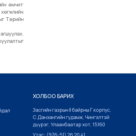
ийн өмчит
н хөгжлийн
тыг Төрийн
тагшуулах,
оруулалтыг
ХОЛБОО БАРИХ
Засгийн газрын II байрны Г корпус,
йдал
С.Данзангийн гудамж, Чингэлтэй
дүүрэг, Улаанбаатар хот, 15160
Утас: (976-51) 26 20 41