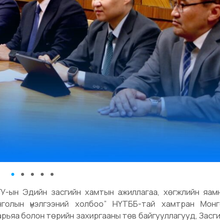
НГУ-ын Эдийн засгийн хамтын ажиллагаа, хөгжлийн яам
Монголын үнэлгээний холбоо” НҮТББ-тай хамтран Мон
арьяа болон төрийн захиргааны төв байгууллагууд, Засг