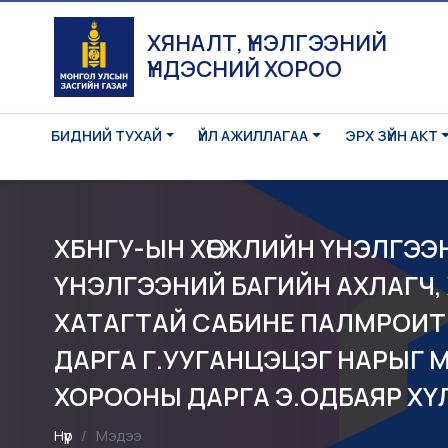
ХЯНАЛТ, ҮНЭЛГЭЭНИЙ
ҮНДЭСНИЙ ХОРОО
БИДНИЙ ТУХАЙ
ҮЙЛ АЖИЛЛАГАА
ЭРХ ЗҮЙН АКТ
ХБНГУ-ЫН ХӨГЖЛИЙН ҮНЭЛГЭЭН
ҮНЭЛГЭЭНИЙ БАГИЙН АХЛАГЧ,
ХАТАГТАЙ САБИНЕ ПАЛМРOИТ
ДАРГА Г.УУГАНЦЭЦЭГ НАРЫГ 
ХОРООНЫ ДАРГА Э.ОДБАЯР ХҮ
Нүүр
Мэдээ