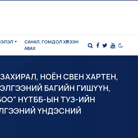
ЭЭЛЭЛ
САНАЛ, ГОМДОЛ ХҮЛЭЭН
АВАХ
ЗАХИРАЛ, НОЁН СВЕН ХАРТЕН,
НЭЛГЭЭНИЙ БАГИЙН ГИШҮҮН,
ОО” НҮТББ-ЫН ТУЗ-ИЙН
ЭЛГЭЭНИЙ ҮНДЭСНИЙ