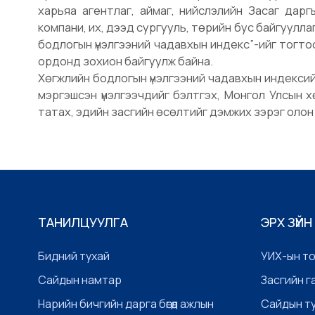
харьяа агентлаг, аймаг, нийслэлийн Засаг дар
компани, их, дээд сургууль, төрийн бус байгуулл
бодлогын үнэлгээний чадавхын индекс”-ийг тогтоо
ордонд зохион байгуулж байна.
Хөгжлийн бодлогын үнэлгээний чадавхын индексийг
мэргэшсэн үнэлгээчдийг бэлтгэх, Монгол Улсын х
татах, эдийн засгийн өсөлтийг дэмжих зэрэг олон
ТАНИЛЦУУЛГА
ЭРХ ЗҮЙН
Бидний тухай
УИХ-ын т
Сайдын намтар
Засгийн г
Нарийн бичгийн дарга бөгөөд ажлын
Сайдын т