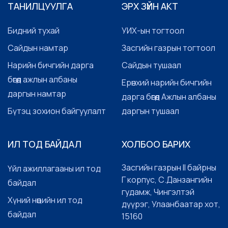
ТАНИЛЦУУЛГА
ЭРХ ЗҮЙН АКТ
Бидний тухай
УИХ-ын тогтоол
Сайдын намтар
Засгийн газрын тогтоол
Нарийн бичгийн дарга
Сайдын тушаал
бөгөөд ажлын албаны
Ерөнхий нарийн бичгийн
даргын намтар
дарга бөгөөд Ажлын албаны
Бүтэц зохион байгуулалт
даргын тушаал
ИЛ ТОД БАЙДАЛ
ХОЛБОО БАРИХ
Засгийн газрын II байрны
Үйл ажиллагааны ил тод
Г корпус, С.Данзангийн
байдал
гудамж, Чингэлтэй
Хүний нөөцийн ил тод
дүүрэг, Улаанбаатар хот,
байдал
15160