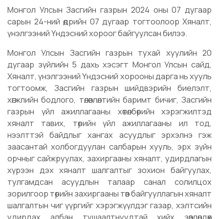
Монгол Улсын Засгийн газрын 2024 оны 07 дугаар
сарын 24-ний өдрийн 07 дугаар тогтоолоор Хяналт,
үнэлгээний Үндэсний хороог байгуулсан билээ.
Монгол Улсын Засгийн газрын тухай хуулийн 20
дугаар зүйлийн 5 дахь хэсэгт Монгол Улсын сайд,
Хяналт, үнэлгээний Үндэсний хорооны дарга нь хууль
тогтоомж, Засгийн газрын шийдвэрийн биелэлт,
хөгжлийн бодлого, төлөвлөлтийн баримт бичиг, Засгийн
газрын үйл ажиллагааны хөтөлбөрийн хэрэгжилтэд
хяналт тавих, төрийн үйл ажиллагааны ил тод,
нээлттэй байдлыг хангах асуудлыг эрхэлнэ гэж
заасантай холбогдуулан салбарын хууль, эрх зүйн
орчныг сайжруулах, захиргааны хяналт, удирдлагын
хүрээн дэх хяналт шалгалтыг зохион байгуулах,
тулгамдсан асуудлын талаар санал солилцох
зорилгоор төрийн захиргааны төв байгууллагын хяналт
шалгалтын чиг үүргийг хэрэгжүүлдэг газар, хэлтсийн
удирдах албан тушаалтнуудтай хийх зөвлөлдөх