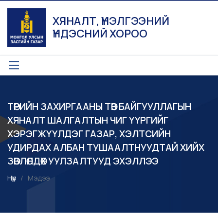
ХЯНАЛТ, ҮНЭЛГЭЭНИЙ
ҮНДЭСНИЙ ХОРОО
ТӨРИЙН ЗАХИРГААНЫ ТӨВ БАЙГУУЛЛАГЫН
ХЯНАЛТ ШАЛГАЛТЫН ЧИГ ҮҮРГИЙГ
ХЭРЭГЖҮҮЛДЭГ ГАЗАР, ХЭЛТСИЙН
УДИРДАХ АЛБАН ТУШААЛТНУУДТАЙ ХИЙХ
ЗӨВЛӨЛДӨХ УУЛЗАЛТУУД ЭХЭЛЛЭЭ
Нүүр
Мэдээ