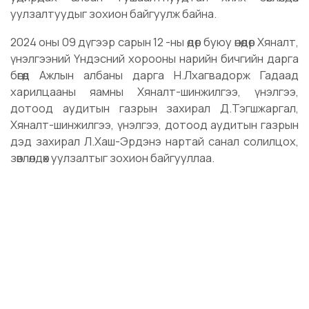
уулзалтуудыг зохион байгуулж байна.
2024 оны 09 дүгээр сарын 12 -ны өдөр буюу өнөөдөр Хяналт,
үнэлгээний Үндэсний хорооны нарийн бичгийн дарга
бөгөөд Ажлын албаны дарга Н.Лхагвадорж Гадаад
харилцааны яамны Хяналт-шинжилгээ, үнэлгээ,
дотоод аудитын газрын захирал Д.Тэгшжаргал,
Хяналт-шинжилгээ, үнэлгээ, дотоод аудитын газрын
дэд захирал Л.Хаш-Эрдэнэ нартай санал солилцох,
зөвлөлдөх уулзалтыг зохион байгууллаа.