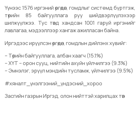
Үүнээс 1576 иргэний өргөдөл, гомдлыг системд бүртгэж,
төрийн 85 байгууллага руу шийдвэрлүүлэхээр
шилжүүлжээ. Тус төвд хандсан 1001 гаруй иргэнийг
лавлагаа, мэдээллээр хангаж ажилласан байна.
Иргэдээс ирүүлсэн өргөдөл, гомдлын дийлэнх хувийг:
– Төрийн байгууллага, албан хаагч (15.1%)
– ХҮТ – орон сууц, нийтийн ахуйн үйлчилгээ (9.3%)
– Эмнэлэг, эрүүл мэндийн тусламж, үйлчилгээ (9.5%)
#хяналт_үнэлгээний_үндэсний_хороо
Засгийн газрын Иргэд, олон нийттэй харилцах төв