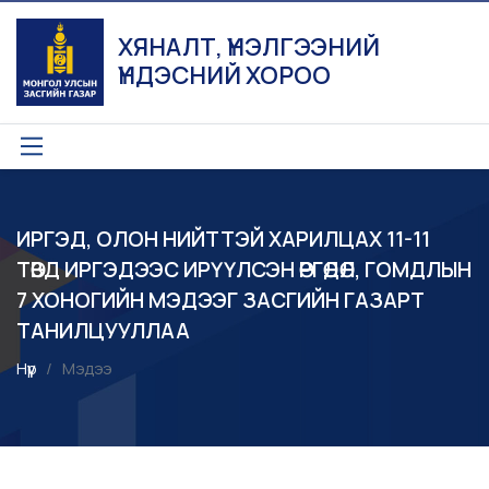
ХЯНАЛТ, ҮНЭЛГЭЭНИЙ
ҮНДЭСНИЙ ХОРОО
ИРГЭД, ОЛОН НИЙТТЭЙ ХАРИЛЦАХ 11-11
ТӨВД ИРГЭДЭЭС ИРҮҮЛСЭН ӨРГӨДӨЛ, ГОМДЛЫН
7 ХОНОГИЙН МЭДЭЭГ ЗАСГИЙН ГАЗАРТ
ТАНИЛЦУУЛЛАА
Нүүр
Мэдээ