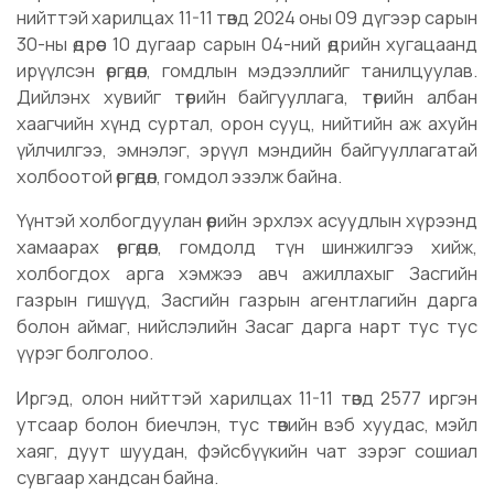
нийттэй харилцах 11-11 төвд 2024 оны 09 дүгээр сарын
30-ны өдрөөс 10 дугаар сарын 04-ний өдрийн хугацаанд
ирүүлсэн өргөдөл, гомдлын мэдээллийг танилцуулав.
Дийлэнх хувийг төрийн байгууллага, төрийн албан
хаагчийн хүнд суртал, орон сууц, нийтийн аж ахуйн
үйлчилгээ, эмнэлэг, эрүүл мэндийн байгууллагатай
холбоотой өргөдөл, гомдол эзэлж байна.
Үүнтэй холбогдуулан өөрийн эрхлэх асуудлын хүрээнд
хамаарах өргөдөл, гомдолд түн шинжилгээ хийж,
холбогдох арга хэмжээ авч ажиллахыг Засгийн
газрын гишүүд, Засгийн газрын агентлагийн дарга
болон аймаг, нийслэлийн Засаг дарга нарт тус тус
үүрэг болголоо.
Иргэд, олон нийттэй харилцах 11-11 төвд 2577 иргэн
утсаар болон биечлэн, тус төвийн вэб хуудас, мэйл
хаяг, дуут шуудан, фэйсбүүкийн чат зэрэг сошиал
сувгаар хандсан байна.