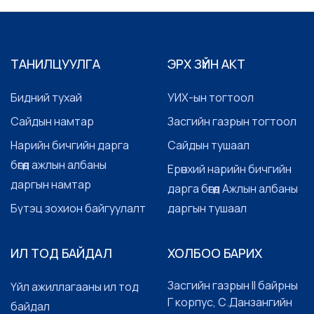
ТАНИЛЦУУЛГА
ЭРХ ЗҮЙН АКТ
Бидний тухай
УИХ-ын тогтоол
Сайдын намтар
Засгийн газрын тогтоол
Нарийн бичгийн дарга
Сайдын тушаал
бөгөөд ажлын албаны
Ерөнхий нарийн бичгийн
даргын намтар
дарга бөгөөд Ажлын албаны
Бүтэц зохион байгуулалт
даргын тушаал
ИЛ ТОД БАЙДАЛ
ХОЛБОО БАРИХ
Засгийн газрын II байрны
Үйл ажиллагааны ил тод
Г корпус, С.Данзангийн
байдал