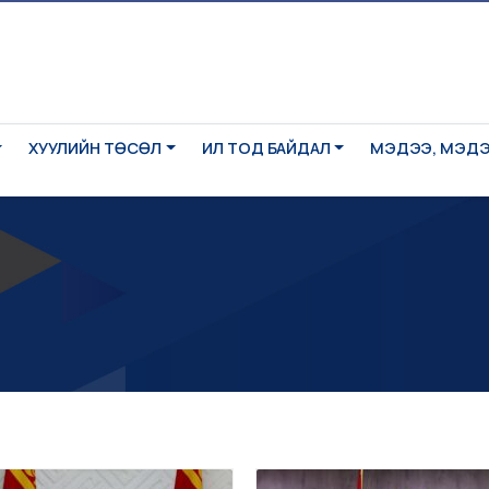
ХУУЛИЙН ТӨСӨЛ
ИЛ ТОД БАЙДАЛ
МЭДЭЭ, МЭД