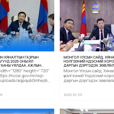
Н ХЯНАЛТЫН ГАЗРЫН
МОНГОЛ УЛСЫН САЙД, ХЯНА
ГУУД 2025 ОНЫ ҮЙЛ
ҮНЭЛГЭЭНИЙ ҮНДЭСНИЙ ХОР
ААНЫ УЯЛДАА, АЖЛЫН
ДАРГЫН ДЭРГЭДЭХ ЗӨВЛӨ
ӨГӨӨГӨӨ ХЭЛЭЛЦЛЭЭ
ХУРАЛДЛАА
width="1280" height="720"
Монгол Улсын сайд, Хяна
tps://ncoe.gov.mn/wp-
үнэлгээний Үндэсний хор
/uploads/aqpqub0mhejibbwmfgwux2jxu5zvrtjcwg4kzuih0
даргын дэргэдэх зөвлөл
ээлжит хуралдаан өнөө
й хорооны нарийн
/2025.01.22/ болж, зарим
 дарга бөгөөд Ажлын
асуудлыг хэлэлцэн
05
2025-01-23
дарга Н.Лхагвадорж
шийдвэрлэлээ. Тус хуралдаанд
захиргааны төв
Засгийн газрын Хяналт
агын болон ...
хэрэгжүүлэх газрын даргы