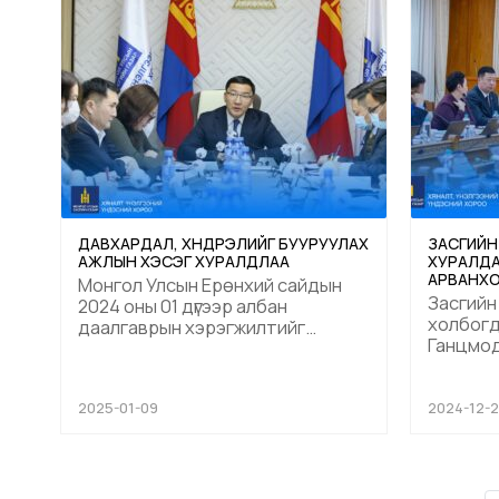
Брюле /Guillaume Brulé/, Олон
манай б
улсы...
үнэлгээн.
ДАВХАРДАЛ, ХҮНДРЭЛИЙГ БУУРУУЛАХ
ЗАСГИЙН
АЖЛЫН ХЭСЭГ ХУРАЛДЛАА
ХУРАЛДА
АРВАНХО
Монгол Улсын Ерөнхий сайдын
БОЛЖ, Д
Засгийн
2024 оны 01 дүгээр албан
ХЭЛЭЛЦ
холбогд
даалгаврын хэрэгжилтийг
Ганцмод
хангах, мөн Засгийн газрын 2024
Монгол,
оны 12 дугаар сарын 18-ны
ураны т
өдрийн хуралдаанаас гарсан
барихаар
2025-01-09
2024-12-
шийдвэрийн дагуу салбарын
оныг "Н
хяналт шалгалтын давхардлыг
асуудлы
арилгах, хамтарсан хяналт
байгуул
шалгалт хийх чиглэлээр
ээр зарл
холбогдох хууль тогтоомжид