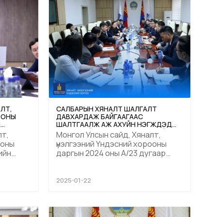
ЛТ,
САЛБАРЫН ХЯНАЛТ ШАЛГАЛТ
ООНЫ
ДАВХАРДАЖ БАЙГААГААС
Л
ШАЛТГААЛЖ АЖ АХУЙН НЭГЖҮҮДЭД
УЧИРЧ БУЙ ХҮНДРЭЛ, ЧИРЭГДЛИЙГ
лт,
Монгол Улсын сайд, Хяналт,
АРИЛГАХ, ДАВХАРДЛЫГ БУУРУУЛАХ,
ооны
үнэлгээний Үндэсний хорооны
ХОЛБОГДОХ ХУУЛЬ ТОГТООМЖИД
skfr9pxkskgrhvsnvhzufbvlf2jwk_wyto8snvfmwwhfd6m.mp4
ийн
даргын 2024 оны А/23 дугаар
ӨӨРЧЛӨЛТ ОРУУЛАХ САНАЛ
дөр
тушаалаар байгуулагдсан
БОЛОВСРУУЛАХ ҮҮРЭГ БҮХИЙ АЖЛЫН
Салбарын хяналт шалгалт
ХЭСЭГ ХУРАЛДЛАА
давхардаж байгаагаас
2025-01-22
шалтгаалж аж ахуйн нэгжүүдэд
учирч буй хүндрэл, чирэгдлийг
н албан
арилгах, давхардлыг бууруулах,