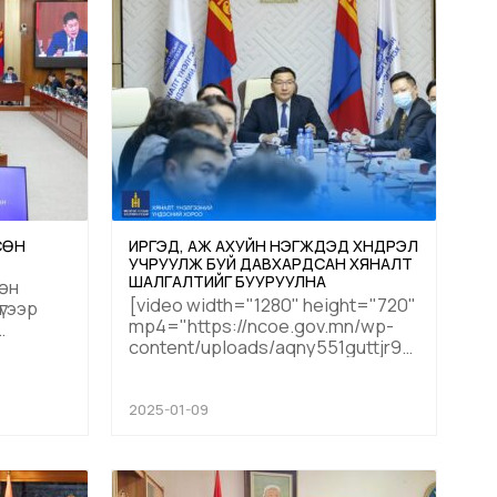
холбогдох хууль тогтоомжид
н
өөрчлөлт оруулах санал
12
боловсруулах үүрэг бүхий Ажл...
СӨН
ИРГЭД, АЖ АХУЙН НЭГЖҮҮДЭД ХҮНДРЭЛ
УЧРУУЛЖ БУЙ ДАВХАРДСАН ХЯНАЛТ
ШАЛГАЛТИЙГ БУУРУУЛНА
өн
[video width="1280" height="720"
үгээр
mp4="https://ncoe.gov.mn/wp-
content/uploads/aqny551guttjr9zf6plgbx5h
[/video]...
арга,
о.
2025-01-09
айд
алдааны
айгуулах,