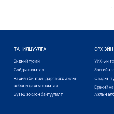
өөрчлөлт оруулах санал болов...
ТАНИЛЦУУЛГА
ЭРХ ЗҮЙН
Бидний тухай
УИХ-ын т
Сайдын намтар
Засгийн г
Нарийн бичгийн дарга бөгөөд ажлын
Сайдын т
албаны даргын намтар
Ерөнхий на
Бүтэц зохион байгуулалт
Ажлын ал