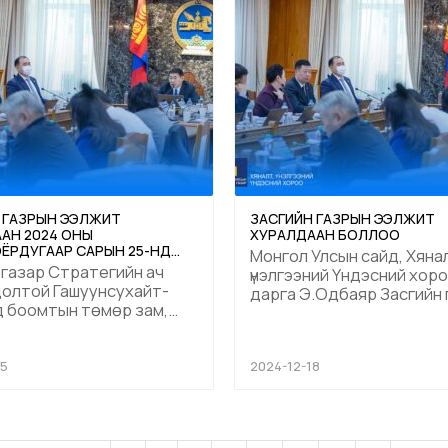
байгуулалтын асуудлыг
айгууллага Хяналт,
танилцуулж, хэрэгжүүлэхий
..
 ГАЗРЫН ЭЭЛЖИТ
ЗАСГИЙН ГАЗРЫН ЭЭЛЖИТ
АН 2024 ОНЫ
ХУРАЛДААН БОЛЛОО
ЁРДУГААР САРЫН 25-НД
Монгол Улсын сайд, Хяна
АРААХ АСУУДЛУУДЫГ
 газар Стратегийн ач
үнэлгээний Үндэсний хор
ЭН ШИЙДВЭРЛЭЛЭЭ
олтой Гашуунсухайт-
дарга Э.Одбаяр Засгийн
 боомтын төмөр зам,
ээлжит хуралдаанд “Зас
 Францын хамтарсан
газрын 2024-2028 оны үйл
өслөө УИХ-д өргөн
ажиллагааны хөтөлбөр
 шийдвэрлэлээ. 2025
25
2024-12-18
батлагдсантай холбогду
ийслэлийн тулгамдсан
2024 онд багтаан хэрэгжү
г шийдвэрлэх, бүтээн
төсөл, арга хэмжээний т
алтыг эрчимжүүлэх жил"-
Монгол Улсын Ерөнхий с
алаа....
2024 оны 09 дүгээр сарын