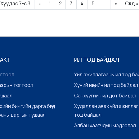
Хуудас 7-c 3
«
1
2
3
4
5
...
»
Сүүлд »
өдрийн 01 дүгээр а...
 АКТ
ИЛ ТОД БАЙДАЛ
огтоол
Үйл ажиллагааны ил тод ба
азрын тогтоол
Хүний нөөцийн ил тод байдал
ушаал
Санхүүгийн ил дот байдал
рийн бичгийн дарга бөгөөд
Худалдан авах үйл ажиллаг
баны даргын тушаал
тод байдал
Албан хаагчдын мэдээлэл