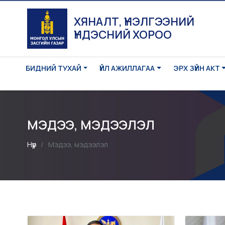
ХЯНАЛТ, ҮНЭЛГЭЭНИЙ
ҮНДЭСНИЙ ХОРОО
БИДНИЙ ТУХАЙ
ҮЙЛ АЖИЛЛАГАА
ЭРХ ЗҮЙН АКТ
МЭДЭЭ, МЭДЭЭЛЭЛ
Нүүр
Мэдээ, мэдээлэл