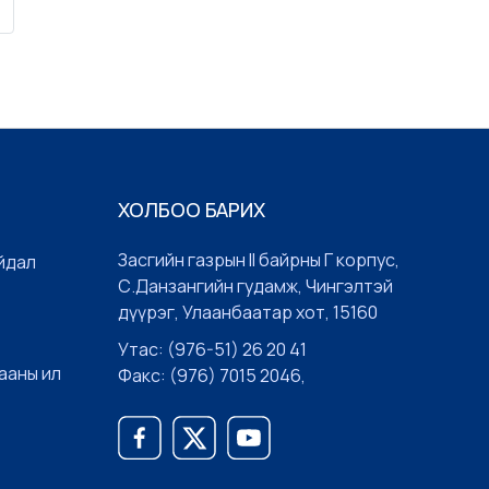
бичгийн дарга бөгөөд Ажлын
албаны дарга ...
ХОЛБОО БАРИХ
Засгийн газрын II байрны Г корпус,
йдал
С.Данзангийн гудамж, Чингэлтэй
дүүрэг, Улаанбаатар хот, 15160
Утас: (976-51) 26 20 41
ааны ил
Факс: (976) 7015 2046,